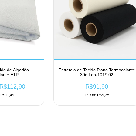
cido de Algodão
Entretela de Tecido Plano Termocolante
lante ETP
30g Lab-101/102
R$112,90
R$91,90
e
R$11,49
12
x de
R$9,35