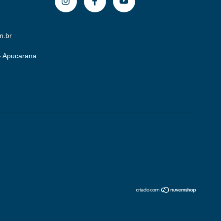
m.br
 - Apucarana