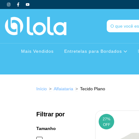
Mais Vendidos
Entretelas para Bordados
Início
>
Alfaiataria
>
Tecido Plano
Filtrar por
27
%
OFF
Tamanho