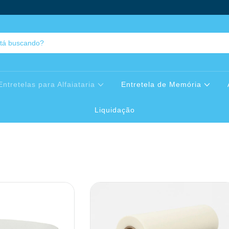
Entretelas para Alfaiataria
Entretela de Memória
Liquidação