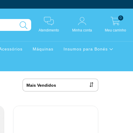
0
Atendimento
Minha conta
Meu carrinho
Acessórios
Máquinas
Insumos para Bonés